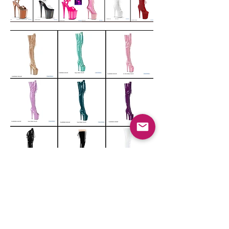
​Pole dance studio ANNJEWEL
Sakae school / Ichinomiya school / Toyota school