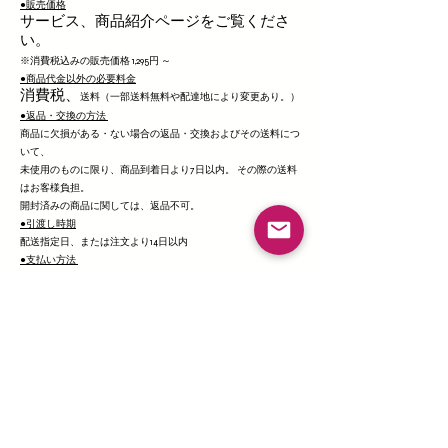
●販売価格
サービス、商品紹介ページをご覧くださ
い。
※消費税込みの販売価格 1,295円 ～
●商品代金以外の必要料金
消費税、
送料（一部送料無料や配達地により変更あり。）
●返品・交換の方法
商品に欠損がある・ない場合の返品・交換およびその送料につ
いて、
未使用のものに限り、商品到着日より7日以内。 その際の送料
はお客様負担。
開封済みの商品に関しては、返品不可。
●引渡し時期
配送指定日、または注文より14日以内
●支払い方法
クレジットカード、銀行振込
●支払い時期
クレジットカード：各カード会社引き落とし日
以上
​Pole dance studio ANNJEWEL
Sakae school / Ichinomiya school / Toyota school
info@annjewelpole.com
​http;//www.annjewelpole.com