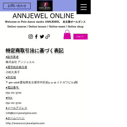
お問い合わせ
ANNJEWEL ONLINE
Welcome to Pole dance studio
ANNJEWEL 名古屋ポールダンス
Online reserve / Online lesson / Online
event / Online shop
Log in
​特定商取引法に基づく表記
●販売業者
株式会社 アンジュエル
●運営統括責任者
小松久美子
●所在地
〒460-0008 愛知県名古屋市中区栄5-4-26 イナガワビル2階
●電話番号
052-212-5700
​●FAX
052-212-5700
●メールアドレス
info@annjewelpole.com
●ホームページ
http://www.annjewelpole.com