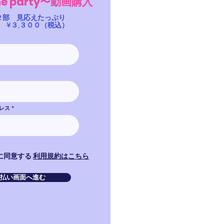
he party〜動画購入
２部 見応えたっぷり
み ¥３,３００（税込）
レス
に同意する
利用規約はこちら
払い画面へ進む