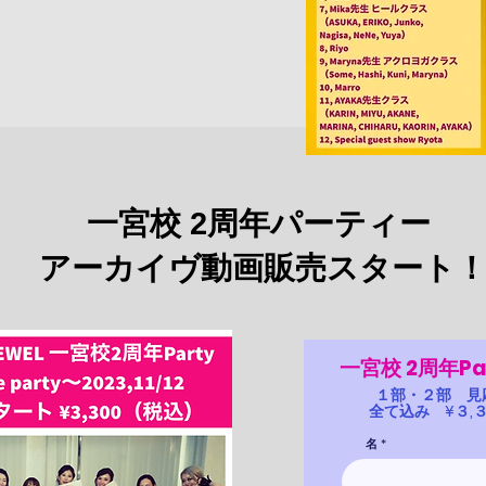
​一宮校 2周年パーティー
アーカイヴ動画販売スタート
一宮校 2周年Pa
１部・２部 見
​全て込み ¥３
名