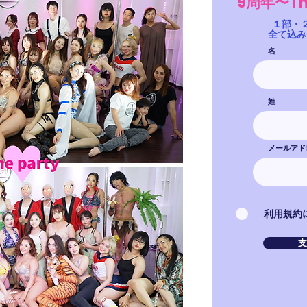
​9周年〜T
１部・
​全て込
名
姓
メールアド
利用規約
支