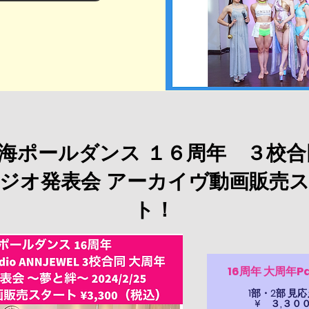
東海ポールダンス １６周年 ３校
ジオ発表会 アーカイヴ動画販売
ト！
​16周年 大周年P
1部・2部 見
​¥ ３,３