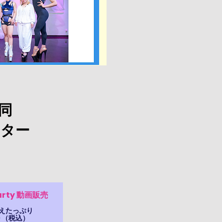
合同
スター
arty 動画販売
応えたっぷり
００（税込）