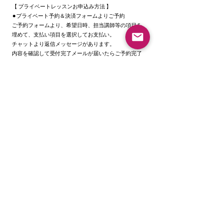
【 プライベートレッスンお申込み方法 】
⚫︎プライベート予約＆決済フォームよりご予約
ご予約フォームより、希望日時、担当講師等の項目を
埋めて、支払い項目を選択してお支払い。
チャットより返信メッセージがあります。
内容を確認して受付完了メールが届いたらご予約完了
です。
これまでの様に、プライベート、レンタル、振付と
別々で決済する手間が無くなってスムーズになりま
す。
※注: 当日予約のご予約は対応出来ない場合が高いの
で、必ず前日の17:00迄にお申し込みください。
レッスン同様、キャンセルや振替は24時間前迄にご連
絡ください。時間を過ぎてしまうとキャンセル料
100%発生します。
⚫︎2026年1月末 迄のご予約日は従来の料金システムに
なります。
2026年2月1日以降のご受講日より上記料金システム
適用。（1月迄に振付料を払った振付のプライベート
レッスンは講師にどちらの料金で進めるかを聞いてく
ださい）