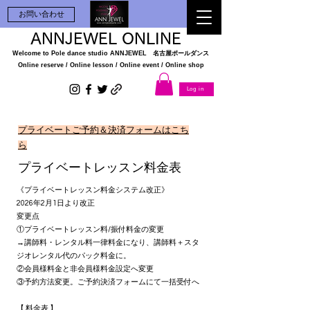
お問い合わせ
ANNJEWEL ONLINE
Welcome to Pole dance studio
ANNJEWEL 名古屋ポールダンス
Online reserve / Online lesson / Online
event / Online shop
Log in
プライベートご予約＆決済フォームはこち
ら
​プライベートレッスン料金表
《プライベートレッスン料金システム改正》
2026年2月1日より改正
変更点
①プライベートレッスン料/振付料金の変更
→講師料・レンタル料一律料金になり、講師料＋スタ
ジオレンタル代のパック料金に。
②会員様料金と非会員様料金設定へ変更
③予約方法変更。ご予約決済フォームにて一括受付へ
【 料金表 】