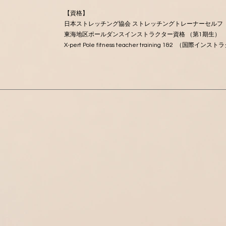
【資格】
日本ストレッチング協会 ストレッチングトレーナーセルフ
東海地区ポールダンスインストラクター資格 （第1期生）
X-pert Pole fitness teacher training 1&2 （国際イ