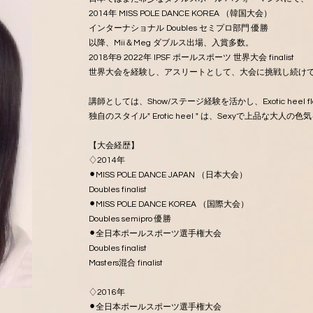
2014年 MISS POLE DANCE KOREA （韓国大会）
インターナショナル Doubles セミプロ部門 優勝
以降、Mii＆Meg ダブルス出場、入賞多数。
2018年& 2022年 IPSF ポールスポーツ 世界大会 finalist
世界大会を経験し、アスリートとして、大会に挑戦し続け
講師としては、Show/ステージ経験を活かし、Exotic heel flo
独自のスタイル" Erotic heel " は、Sexyで上品
【大会経歴】
♢2014年
⚫︎MISS POLE DANCE JAPAN （日本大会）
Doubles finalist
⚫︎MISS POLE DANCE KOREA （国際大会）
Doubles semipro 優勝
⚫︎全日本ポールスポーツ選手権大会
Doubles finalist
Masters混合 finalist
♢2016年
⚫︎全日本ポールスポーツ選手権大会