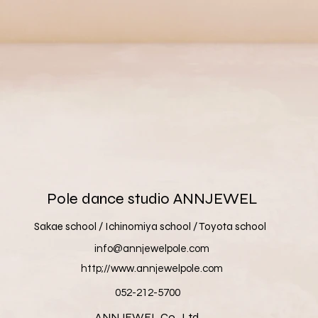
​Pole dance studio ANNJEWEL
Sakae school / Ichinomiya school / Toyota school
info@annjewelpole.com
​http;//www.annjewelpole.com
052-212-5700
​ANNJEWEL Co., Ltd.